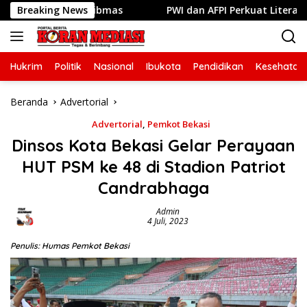
Langsung
Jaga Kamtibmas
Breaking News
PWI dan AFPI Perkuat Literasi Pindar, P
ke
konten
Hukrim
Politik
Nasional
Ibukota
Pendidikan
Kesehatan
Beranda
Advertorial
Advertorial
,
Pemkot Bekasi
Dinsos Kota Bekasi Gelar Perayaan
HUT PSM ke 48 di Stadion Patriot
Candrabhaga
Admin
4 Juli, 2023
Penulis: Humas Pemkot Bekasi