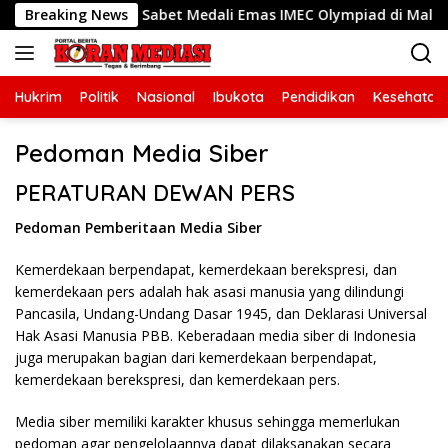
Langsung
aten Bekasi, Sabet Medali Emas IMEC Olympiad di Malaysia
Breaking News
ke
konten
Hukrim
Politik
Nasional
Ibukota
Pendidikan
Kesehatan
Pedoman Media Siber
PERATURAN DEWAN PERS
Pedoman Pemberitaan Media Siber
Kemerdekaan berpendapat, kemerdekaan berekspresi, dan
kemerdekaan pers adalah hak asasi manusia yang dilindungi
Pancasila, Undang-Undang Dasar 1945, dan Deklarasi Universal
Hak Asasi Manusia PBB. Keberadaan media siber di Indonesia
juga merupakan bagian dari kemerdekaan berpendapat,
kemerdekaan berekspresi, dan kemerdekaan pers.
Media siber memiliki karakter khusus sehingga memerlukan
pedoman agar pengelolaannya dapat dilaksanakan secara