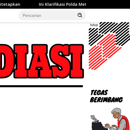
rifikasi Polda Metro Jaya Terkait Penemuan 996 Barang di Sekol
tutup