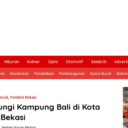
Hiburan
Kuliner
Opini
Otomotif
Selebriti
Adverto
omi
Kesehatan
Pendidikan
Pembangunan
Suara Buruh
Ibuko
orial
,
Pemkot Bekasi
ungi Kampung Bali di Kota
Bekasi
Redaksi Koran Mediasi