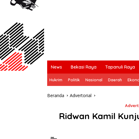
News
Bekasi Raya
Tapanuli Raya
Hukrim
Politik
Nasional
Daerah
Ekon
Beranda
Advertorial
Advert
Ridwan Kamil Kunj