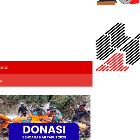
rial
ta