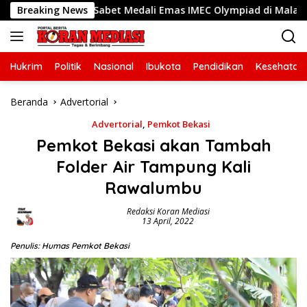
Langsung
Bekasi, Sabet Medali Emas IMEC Olympiad di Malaysia
Breaking News
ke
konten
Hukrim
Politik
Nasional
Ibukota
Pendidikan
Kesehatan
Beranda
Advertorial
Advertorial
,
Pemkot Bekasi
Pemkot Bekasi akan Tambah
Folder Air Tampung Kali
Rawalumbu
Redaksi Koran Mediasi
13 April, 2022
Penulis: Humas Pemkot Bekasi