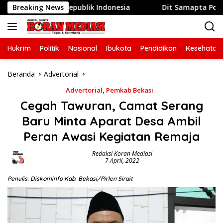
Langsung
T ke-81 Republik Indonesia
Breaking News
Dit Samapta Polda Metro J
ke
konten
Hukrim
Politik
Nasional
Ibukota
Pendidikan
Kesehatan
Beranda
Advertorial
Advertorial
,
Pemkab Bekasi
Cegah Tawuran, Camat Serang
Baru Minta Aparat Desa Ambil
Peran Awasi Kegiatan Remaja
Redaksi Koran Mediasi
7 April, 2022
Penulis: Diskominfo Kab. Bekasi/Pirlen Sirait