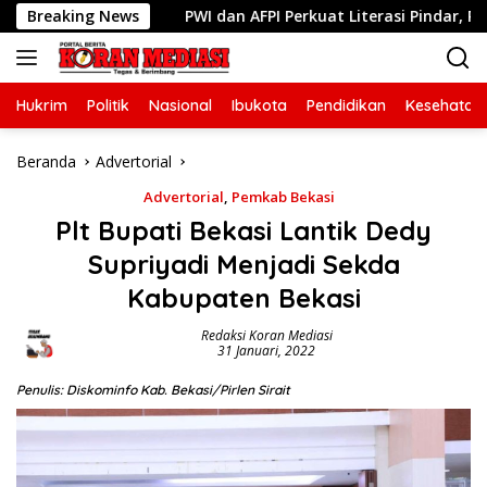
Langsung
bmas
Breaking News
PWI dan AFPI Perkuat Literasi Pindar, Pers Didoron
ke
konten
Hukrim
Politik
Nasional
Ibukota
Pendidikan
Kesehatan
Beranda
Advertorial
Advertorial
,
Pemkab Bekasi
Plt Bupati Bekasi Lantik Dedy
Supriyadi Menjadi Sekda
Kabupaten Bekasi
Redaksi Koran Mediasi
31 Januari, 2022
Penulis: Diskominfo Kab. Bekasi/Pirlen Sirait