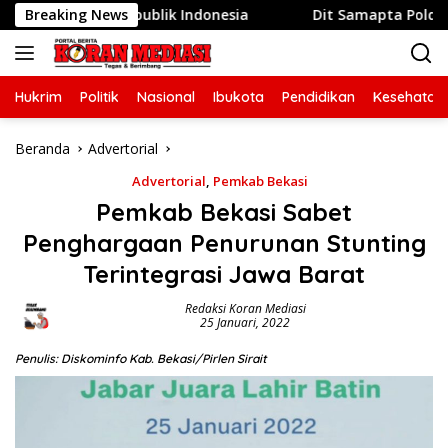
Langsung
ke-81 Republik Indonesia
Breaking News
Dit Samapta Polda Metro Jay
ke
konten
Hukrim
Politik
Nasional
Ibukota
Pendidikan
Kesehatan
Beranda
Advertorial
Advertorial
,
Pemkab Bekasi
Pemkab Bekasi Sabet
Penghargaan Penurunan Stunting
Terintegrasi Jawa Barat
Redaksi Koran Mediasi
25 Januari, 2022
Penulis: Diskominfo Kab. Bekasi/Pirlen Sirait