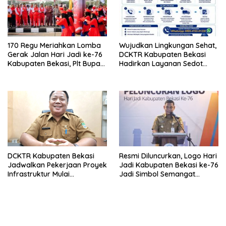
170 Regu Meriahkan Lomba
Wujudkan Lingkungan Sehat,
Gerak Jalan Hari Jadi ke-76
DCKTR Kabupaten Bekasi
Kabupaten Bekasi, Plt Bupati
Hadirkan Layanan Sedot
Ajak ASN Budayakan Hidup
Lumpur Tinja Berkala
Sehat
DCKTR Kabupaten Bekasi
Resmi Diluncurkan, Logo Hari
Jadwalkan Pekerjaan Proyek
Jadi Kabupaten Bekasi ke-76
Infrastruktur Mulai
Jadi Simbol Semangat
Pertengahan Agustus 2026
Warga Sambut Hari Jadi
Daerah