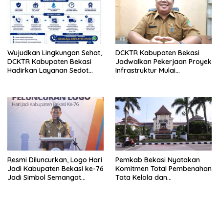
Wujudkan Lingkungan Sehat,
DCKTR Kabupaten Bekasi
DCKTR Kabupaten Bekasi
Jadwalkan Pekerjaan Proyek
Hadirkan Layanan Sedot
Infrastruktur Mulai
Lumpur Tinja Berkala
Pertengahan Agustus 2026
Resmi Diluncurkan, Logo Hari
Pemkab Bekasi Nyatakan
Jadi Kabupaten Bekasi ke-76
Komitmen Total Pembenahan
Jadi Simbol Semangat
Tata Kelola dan
Warga Sambut Hari Jadi
Transparansi Pasca-Hasil
Daerah
Audit BPK