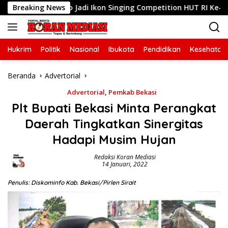
Langsung
Pramono Jadi Ikon Singing Competition HUT RI Ke-81
Breaking News
J
ke
konten
Hukrim
Politik
Nasional
Ibukota
Pendidikan
Kesehatan
Beranda
Advertorial
Advertorial
,
Pemkab Bekasi
Plt Bupati Bekasi Minta Perangkat
Daerah Tingkatkan Sinergitas
Hadapi Musim Hujan
Redaksi Koran Mediasi
14 Januari, 2022
Penulis: Diskominfo Kab. Bekasi/Pirlen Sirait