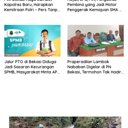
Kapolres Baru, Harapkan
Pembina yang Jadi Motor
Kemitraan Polri – Pers Tanpa
Penggerak Kemajuan SMA di
Sekat
Bekasi Raya
Jalur PTO di Bekasi Diduga
Praperadilan Lambok
Jadi Sasaran Kecurangan
Nababan Digelar di PN
SPMB, Masyarakat Minta APH
Bekasi, Termohon Tak Hadir
Lakukan Penyelidikan
Karena Belum Lengkapi
Dokumen