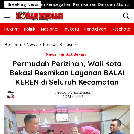
Langsung
un Gerakan Pencegahan Pernikahan Dini dan Stunting di Desa 
Breaking News
ke
konten
Hukrim
Politik
Nasional
Ibukota
Pendidikan
Kesehatan
Beranda
News
Pemkot Bekasi
News
,
Pemkot Bekasi
Permudah Perizinan, Wali Kota
Bekasi Resmikan Layanan BALAI
KEREN di Seluruh Kecamatan
Redaksi Koran Mediasi
13 Mei, 2026