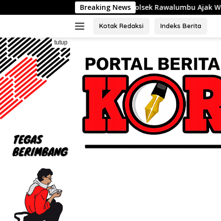
Langsung
Polsek Rawalumbu Ajak Warga Duren Jaya Perkua
Breaking News
ke
konten
Kotak Redaksi
Indeks Berita
tutup