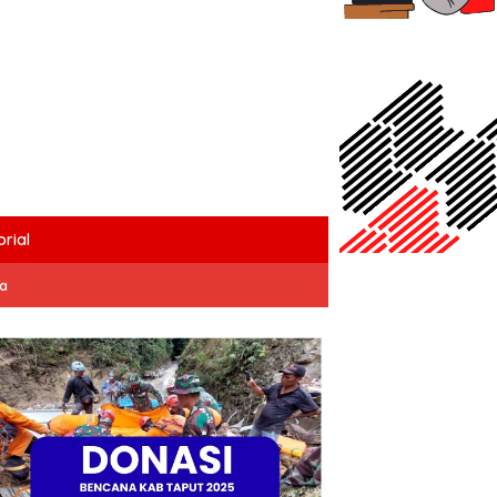
rial
ta