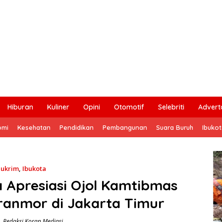
Hiburan
Kuliner
Opini
Otomotif
Selebriti
Adverto
omi
Kesehatan
Pendidikan
Pembangunan
Suara Buruh
Ibuko
ukrim
,
Ibukota
 Apresiasi Ojol Kamtibmas
ranmor di Jakarta Timur
Redaksi Koran Mediasi