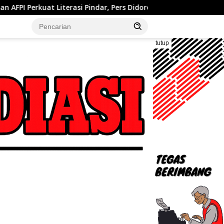
 Pindar, Pers Didorong Jadi Garda Terdepan Edukasi Publik Lawan 
tutup