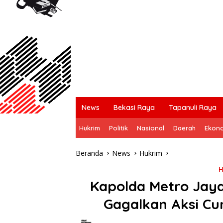
News
Bekasi Raya
Tapanuli Raya
Hukrim
Politik
Nasional
Daerah
Ekon
Beranda
News
Hukrim
H
Kapolda Metro Jaya
Gagalkan Aksi Cu