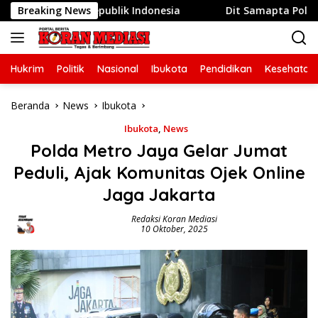
Langsung
 ke-81 Republik Indonesia
Breaking News
Dit Samapta Polda Metro J
ke
konten
Hukrim
Politik
Nasional
Ibukota
Pendidikan
Kesehatan
Beranda
News
Ibukota
Ibukota
,
News
Polda Metro Jaya Gelar Jumat
Peduli, Ajak Komunitas Ojek Online
Jaga Jakarta
Redaksi Koran Mediasi
10 Oktober, 2025