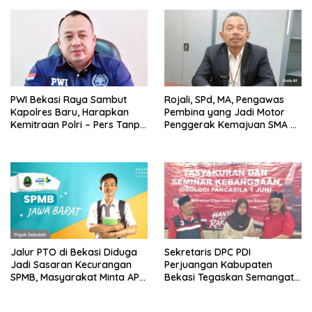
PWI Bekasi Raya Sambut
Rojali, SPd, MA, Pengawas
Kapolres Baru, Harapkan
Pembina yang Jadi Motor
Kemitraan Polri – Pers Tanpa
Penggerak Kemajuan SMA di
Sekat
Bekasi Raya
Jalur PTO di Bekasi Diduga
Sekretaris DPC PDI
Jadi Sasaran Kecurangan
Perjuangan Kabupaten
SPMB, Masyarakat Minta APH
Bekasi Tegaskan Semangat
Lakukan Penyelidikan
Kerakyatan di Tengah
Tantangan Ekonomi