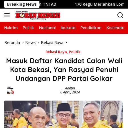
Langsung
ah dengan TNI AD
Breaking News
170 Regu Meriahkan Lomba Gerak Jala
ke
konten
Hukrim
Politik
Nasional
Ibukota
Pendidikan
Kesehatan
Beranda
News
Bekasi Raya
Bekasi Raya
,
Politik
Masuk Daftar Kandidat Calon Wali
Kota Bekasi, Yan Rasyad Penuhi
Undangan DPP Partai Golkar
Admin
6 April, 2024