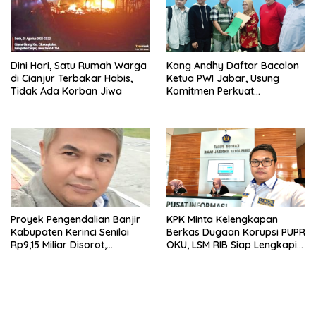
Dini Hari, Satu Rumah Warga
Kang Andhy Daftar Bacalon
di Cianjur Terbakar Habis,
Ketua PWI Jabar, Usung
Tidak Ada Korban Jiwa
Komitmen Perkuat
Profesionalisme dan
Kesejahteraan Wartawan
Proyek Pengendalian Banjir
KPK Minta Kelengkapan
Kabupaten Kerinci Senilai
Berkas Dugaan Korupsi PUPR
Rp9,15 Miliar Disorot,
OKU, LSM RIB Siap Lengkapi
Kementerian PU Belum Beri
dan Laporkan Proyek Lain
Klarifikasi