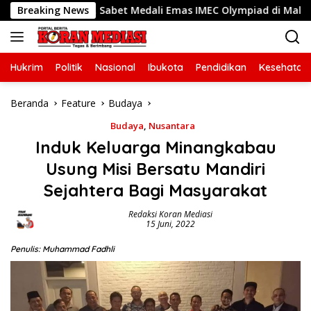
Langsung
ekasi, Sabet Medali Emas IMEC Olympiad di Malaysia
Breaking News
ke
konten
Hukrim
Politik
Nasional
Ibukota
Pendidikan
Kesehatan
Beranda
Feature
Budaya
Budaya
,
Nusantara
Induk Keluarga Minangkabau
Usung Misi Bersatu Mandiri
Sejahtera Bagi Masyarakat
Redaksi Koran Mediasi
15 Juni, 2022
Penulis: Muhammad Fadhli