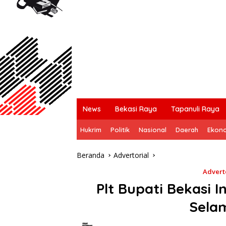
News
Bekasi Raya
Tapanuli Raya
Hukrim
Politik
Nasional
Daerah
Ekon
Beranda
Advertorial
Advert
Plt Bupati Bekasi 
Sela