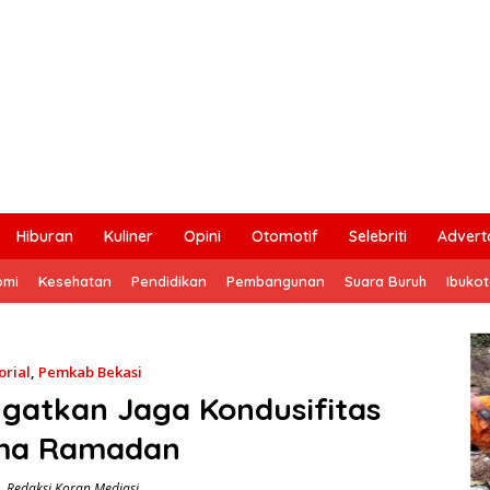
Hiburan
Kuliner
Opini
Otomotif
Selebriti
Adverto
omi
Kesehatan
Pendidikan
Pembangunan
Suara Buruh
Ibuko
orial
,
Pemkab Bekasi
Ingatkan Jaga Kondusifitas
ma Ramadan
Redaksi Koran Mediasi