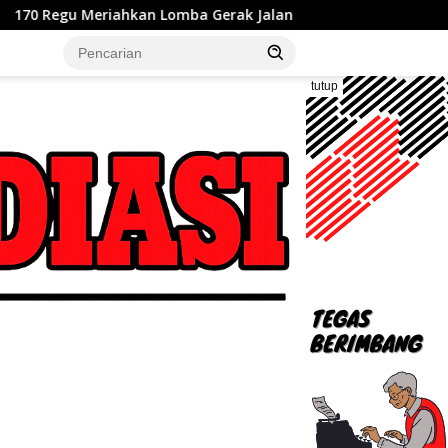
 Lomba Gerak Jalan Hari Jadi ke-76 Kabupaten Bekasi, Plt Bup
tutup