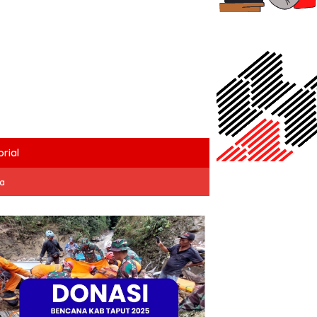
rial
ta