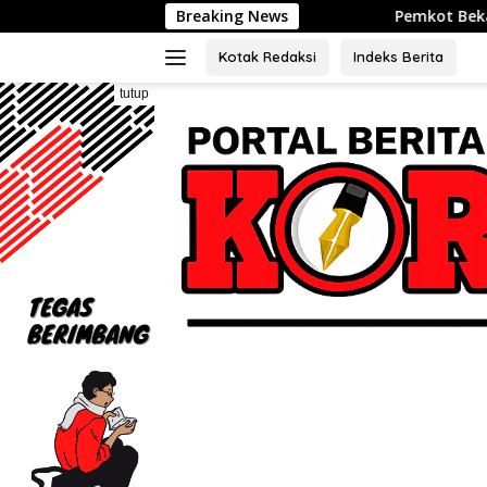
Langsung
Breaking News
Pemkot Bekasi Jalin Kerja Sama 
ke
konten
Kotak Redaksi
Indeks Berita
tutup