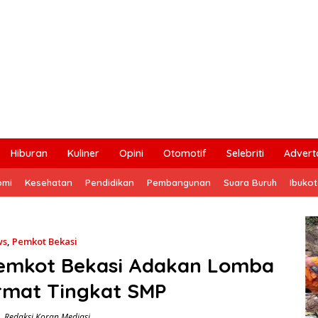
Hiburan
Kuliner
Opini
Otomotif
Selebriti
Adverto
omi
Kesehatan
Pendidikan
Pembangunan
Suara Buruh
Ibuko
ws
,
Pemkot Bekasi
emkot Bekasi Adakan Lomba
rmat Tingkat SMP
Redaksi Koran Mediasi