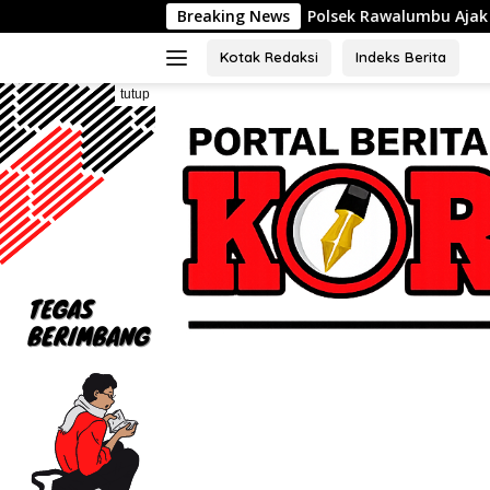
Langsung
Polsek Rawalumbu Ajak Warga Duren Jaya Perkuat 
Breaking News
ke
konten
Kotak Redaksi
Indeks Berita
tutup