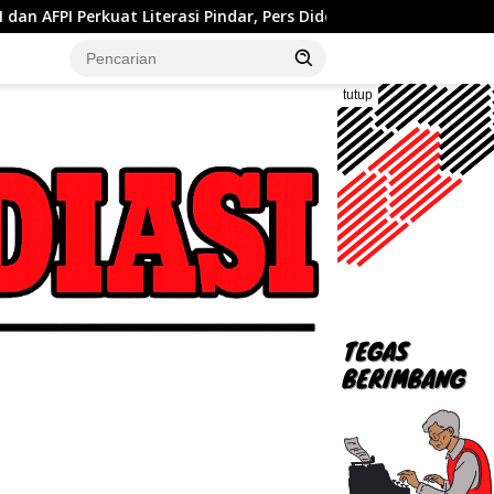
indar, Pers Didorong Jadi Garda Terdepan Edukasi Publik Lawan P
tutup