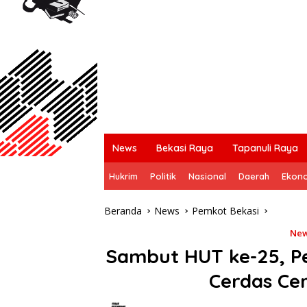
News
Bekasi Raya
Tapanuli Raya
Hukrim
Politik
Nasional
Daerah
Ekon
Beranda
News
Pemkot Bekasi
Ne
Sambut HUT ke-25, P
Cerdas Ce