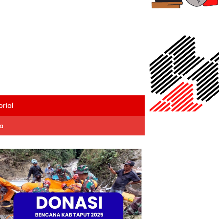
rial
ta