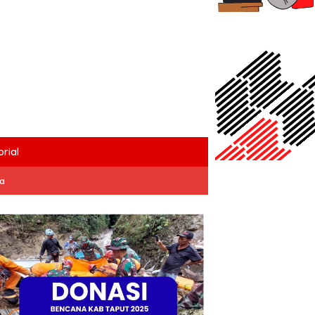
rial
ta