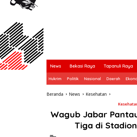
News
Bekasi Raya
Tapanuli Raya
Hukrim
Politik
Nasional
Daerah
Ekon
Beranda
News
Kesehatan
Kesehata
Wagub Jabar Pantau
Tiga di Stadio