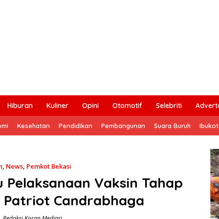
Hiburan
Kuliner
Opini
Otomotif
Selebriti
Adverto
omi
Kesehatan
Pendidikan
Pembangunan
Suara Buruh
Ibuko
n
,
News
,
Pemkot Bekasi
 Pelaksanaan Vaksin Tahap
n Patriot Candrabhaga
Redaksi Koran Mediasi