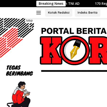
Langsung
laan Sampah dengan TNI AD
Breaking News
170 Regu Meriahkan Lomba G
ke
konten
Kotak Redaksi
Indeks Berita
tutup