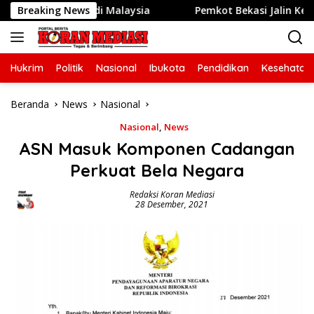
Langsung
ympiad di Malaysia
Breaking News
Pemkot Bekasi Jalin Kerja Sama P
ke
konten
Hukrim
Politik
Nasional
Ibukota
Pendidikan
Kesehatan
Beranda
News
Nasional
Nasional
,
News
ASN Masuk Komponen Cadangan
Perkuat Bela Negara
Redaksi Koran Mediasi
28 Desember, 2021