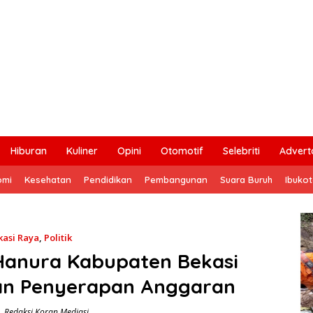
Hiburan
Kuliner
Opini
Otomotif
Selebriti
Adverto
omi
Kesehatan
Pendidikan
Pembangunan
Suara Buruh
Ibuko
kasi Raya
,
Politik
 Hanura Kabupaten Bekasi
an Penyerapan Anggaran
Redaksi Koran Mediasi