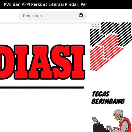
erasi Pindar, Pers Didorong Jadi Garda Terdepan Edukasi Publik L
tutup