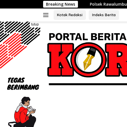
Langsung
Polsek Rawalumbu Ajak Warga Duren Jaya Pe
Breaking News
ke
konten
Kotak Redaksi
Indeks Berita
tutup