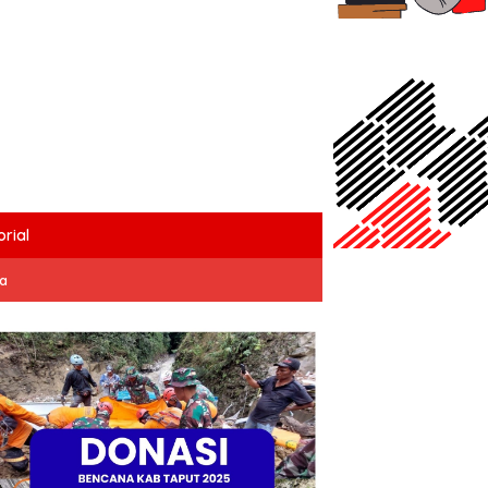
rial
ta