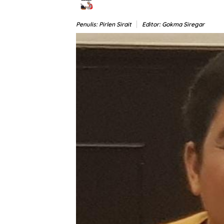
Penulis: Pirlen Sirait
Editor: Gokma Siregar