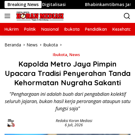
Langsung
as dan Digitalisasi
Breaking News
Bhabinkamtibmas Jatibening Serap
ke
konten
Hukrim
Politik
Nasional
Ibukota
Pendidikan
Kesehatan
Beranda
News
Ibukota
Ibukota
,
News
Kapolda Metro Jaya Pimpin
Upacara Tradisi Penyerahan Tanda
Kehormatan Nugraha Sakanti
"Penghargaan ini adalah buah dari pengabdian kolektif
seluruh jajaran, bukan hasil kerja perorangan ataupun satu
fungsi saja"
Redaksi Koran Mediasi
6 Juli, 2026