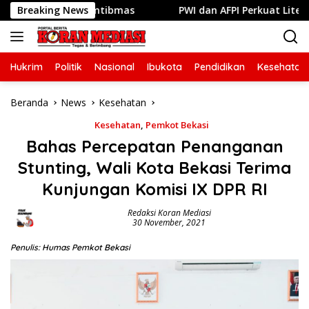
Langsung
i Jaga Kamtibmas
Breaking News
PWI dan AFPI Perkuat Literasi Pindar,
ke
konten
Hukrim
Politik
Nasional
Ibukota
Pendidikan
Kesehatan
Beranda
News
Kesehatan
Kesehatan
,
Pemkot Bekasi
Bahas Percepatan Penanganan
Stunting, Wali Kota Bekasi Terima
Kunjungan Komisi IX DPR RI
Redaksi Koran Mediasi
30 November, 2021
Penulis: Humas Pemkot Bekasi