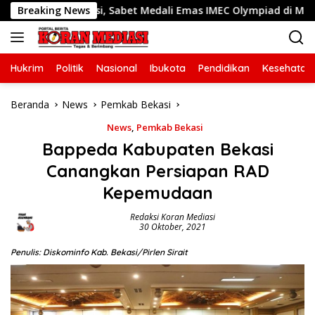
Langsung
en Bekasi, Sabet Medali Emas IMEC Olympiad di Malaysia
Breaking News
ke
konten
Hukrim
Politik
Nasional
Ibukota
Pendidikan
Kesehatan
Beranda
News
Pemkab Bekasi
News
,
Pemkab Bekasi
Bappeda Kabupaten Bekasi
Canangkan Persiapan RAD
Kepemudaan
Redaksi Koran Mediasi
30 Oktober, 2021
Penulis: Diskominfo Kab. Bekasi/Pirlen Sirait