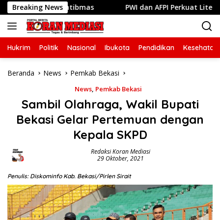
Langsung
 Jaga Kamtibmas
Breaking News
PWI dan AFPI Perkuat Literasi Pindar, 
ke
konten
Hukrim
Politik
Nasional
Ibukota
Pendidikan
Kesehatan
Beranda
News
Pemkab Bekasi
News
,
Pemkab Bekasi
Sambil Olahraga, Wakil Bupati
Bekasi Gelar Pertemuan dengan
Kepala SKPD
Redaksi Koran Mediasi
29 Oktober, 2021
Penulis: Diskominfo Kab. Bekasi/Pirlen Sirait