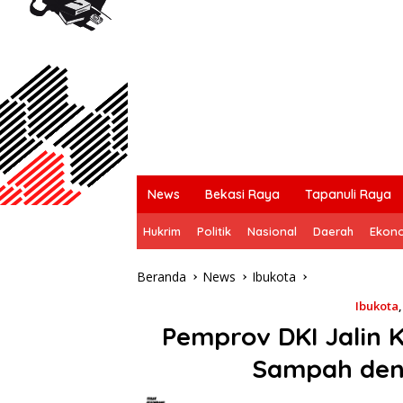
News
Bekasi Raya
Tapanuli Raya
Hukrim
Politik
Nasional
Daerah
Ekon
Beranda
News
Ibukota
Ibukota
Pemprov DKI Jalin 
Sampah den