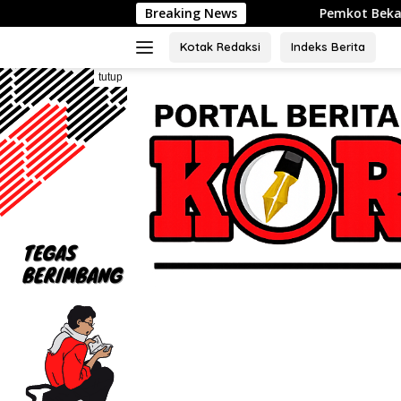
Langsung
Breaking News
Pemkot Bekasi Jalin Kerja Sama Peng
ke
konten
Kotak Redaksi
Indeks Berita
tutup