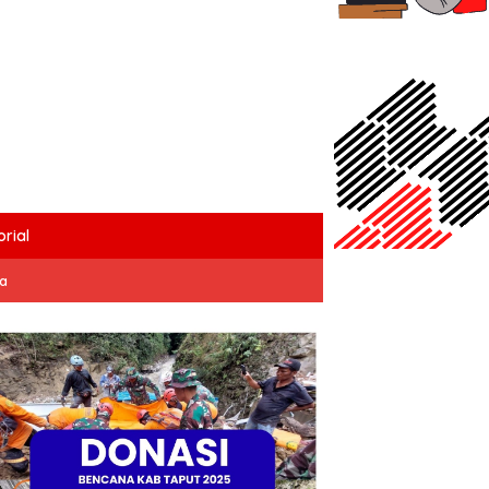
rial
ta