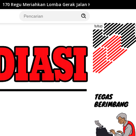
a Gerak Jalan Hari Jadi ke-76 Kabupaten Bekasi, Plt Bupati A
tutup