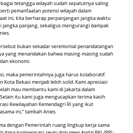
ebagai tetangga wilayah sudah sepatutnya saling
seperti pemanfaatan potensi wilayah dalam
at ini, kita berharap perpanjangan jangka waktu
i jangka panjang, sekaligus mengurangi dampak
nies.
tersebut bukan sekadar seremonial penandatangan
daya yang menandakan bahwa masing-masing sudah
, dan ekonomi.
i, maka pemerintahnya juga harus kolaboratif.
Kota Bekasi menjadi lebih solid. Kami apresiasi
telah mau membantu kami di Jakarta dalam
elain itu kami juga mengucapkan terima kasih
trasi Kewilayahan Kemendagri RI yang ikut
asama ini,” tambah Anies.
sama dengan Pemerintah ruang lingkup kerja sama
ti dana kompensasi; revisi dokumen Andal RKL/RPL;