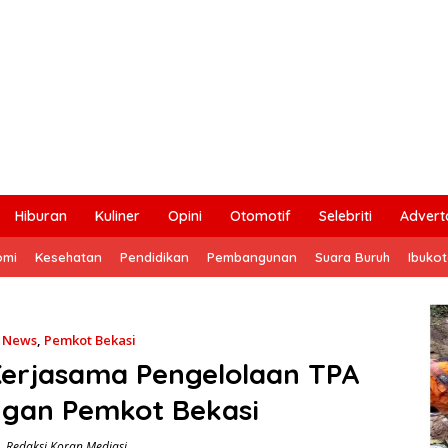
Hiburan
Kuliner
Opini
Otomotif
Selebriti
Adverto
omi
Kesehatan
Pendidikan
Pembangunan
Suara Buruh
Ibuko
,
News
,
Pemkot Bekasi
Kerjasama Pengelolaan TPA
gan Pemkot Bekasi
Redaksi Koran Mediasi