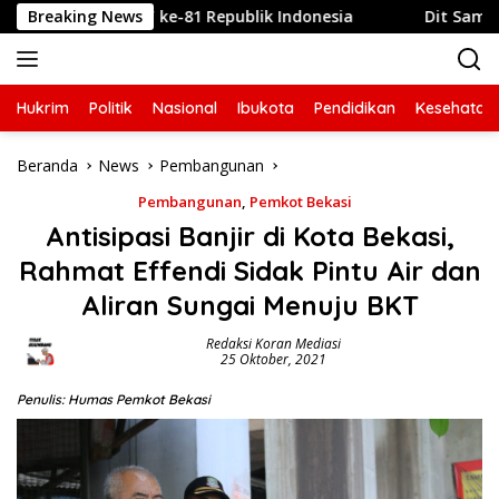
Langsung
but HUT ke-81 Republik Indonesia
Breaking News
Dit Samapta Polda M
ke
konten
Hukrim
Politik
Nasional
Ibukota
Pendidikan
Kesehatan
Beranda
News
Pembangunan
Pembangunan
,
Pemkot Bekasi
Antisipasi Banjir di Kota Bekasi,
Rahmat Effendi Sidak Pintu Air dan
Aliran Sungai Menuju BKT
Redaksi Koran Mediasi
25 Oktober, 2021
Penulis: Humas Pemkot Bekasi