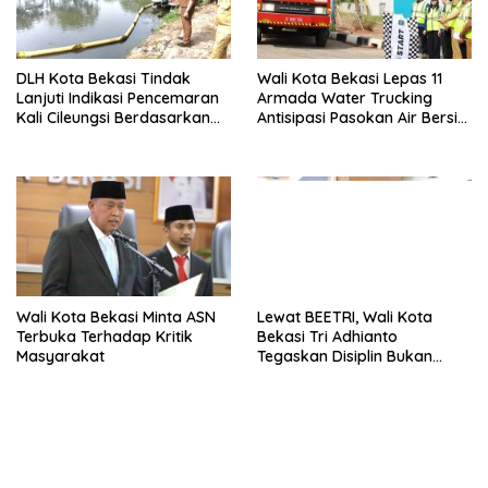
DLH Kota Bekasi Tindak
Wali Kota Bekasi Lepas 11
Lanjuti Indikasi Pencemaran
Armada Water Trucking
Kali Cileungsi Berdasarkan
Antisipasi Pasokan Air Bersih
Hasil Pemantauan dan Uji
di Musim Kemarau
Laboratorium
Wali Kota Bekasi Minta ASN
Lewat BEETRI, Wali Kota
Terbuka Terhadap Kritik
Bekasi Tri Adhianto
Masyarakat
Tegaskan Disiplin Bukan
Sekadar Soal Absen