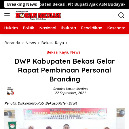
Langsung
ke-76 Kabupaten Bekasi, Plt Bupati Ajak ASN Budayakan Hidup 
Breaking News
ke
konten
Hukrim
Politik
Nasional
Ibukota
Pendidikan
Kesehatan
Beranda
News
Bekasi Raya
Bekasi Raya
,
News
DWP Kabupaten Bekasi Gelar
Rapat Pembinaan Personal
Branding
Redaksi Koran Mediasi
22 September, 2021
Penulis: Diskominfo Kab. Bekasi/Pirlen Sirait