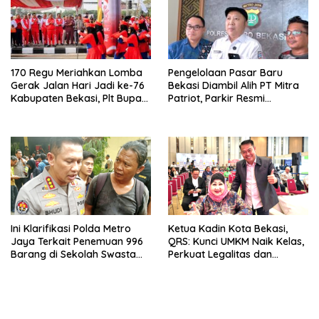
170 Regu Meriahkan Lomba
Pengelolaan Pasar Baru
Gerak Jalan Hari Jadi ke-76
Bekasi Diambil Alih PT Mitra
Kabupaten Bekasi, Plt Bupati
Patriot, Parkir Resmi
Ajak ASN Budayakan Hidup
Ditetapkan
Sehat
Ini Klarifikasi Polda Metro
Ketua Kadin Kota Bekasi,
Jaya Terkait Penemuan 996
QRS: Kunci UMKM Naik Kelas,
Barang di Sekolah Swasta
Perkuat Legalitas dan
Jakarta Selatan
Digitalisasi