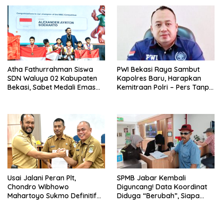
Atha Fathurrahman Siswa
PWI Bekasi Raya Sambut
SDN Waluya 02 Kabupaten
Kapolres Baru, Harapkan
Bekasi, Sabet Medali Emas
Kemitraan Polri – Pers Tanpa
IMEC Olympiad di Malaysia
Sekat
Usai Jalani Peran Plt,
SPMB Jabar Kembali
Chondro Wibhowo
Diguncang! Data Koordinat
Mahartoyo Sukmo Definitif
Diduga “Berubah”, Siapa
Jadi Kadisdik Kota Bekasi
Bermain di Balik Jalur
Domisili SMA Negeri 13 Kota