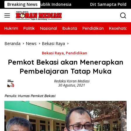
Langsung
81 Republik Indonesia
Breaking News
Dit Samapta Polda Metro Jaya 
ke
konten
Hukrim
Politik
Nasional
Ibukota
Pendidikan
Kesehatan
Beranda
News
Bekasi Raya
Bekasi Raya
,
Pendidikan
Pemkot Bekasi akan Menerapkan
Pembelajaran Tatap Muka
Redaksi Koran Mediasi
30 Agustus, 2021
Penulis: Humas Pemkot Bekasi