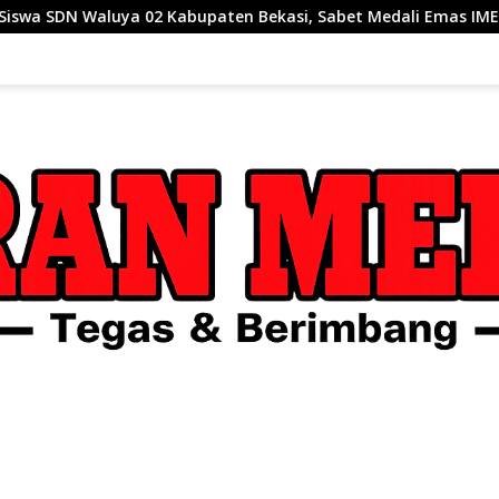
upaten Bekasi, Sabet Medali Emas IMEC Olympiad di Malaysia