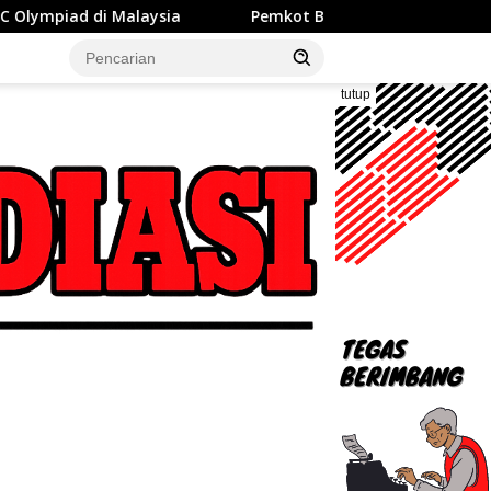
Pemkot Bekasi Jalin Kerja Sama Pengelolaan Sampah d
tutup