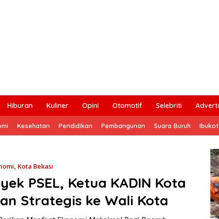
Hiburan
Kuliner
Opini
Otomotif
Selebriti
Adverto
omi
Kesehatan
Pendidikan
Pembangunan
Suara Buruh
Ibuko
nomi
,
Kota Bekasi
oyek PSEL, Ketua KADIN Kota
an Strategis ke Wali Kota