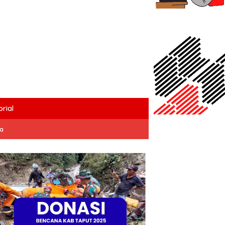
rial
ta