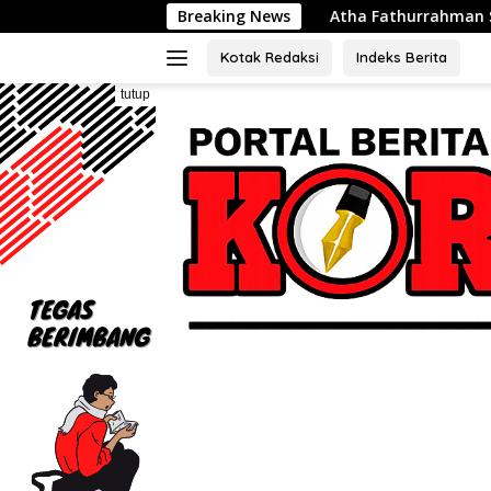
Langsung
Atha Fathurrahman Siswa SDN Waluya 02 Kab
Breaking News
ke
konten
Kotak Redaksi
Indeks Berita
tutup