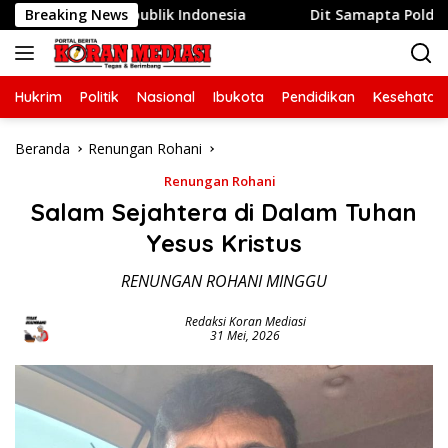
Langsung
-81 Republik Indonesia
Breaking News
Dit Samapta Polda Metro Jaya 
ke
konten
Hukrim
Politik
Nasional
Ibukota
Pendidikan
Kesehatan
Beranda
Renungan Rohani
Renungan Rohani
Salam Sejahtera di Dalam Tuhan
Yesus Kristus
RENUNGAN ROHANI MINGGU
Redaksi Koran Mediasi
31 Mei, 2026