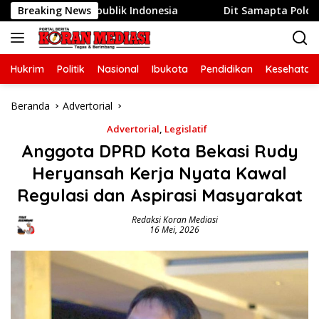
Langsung
ke-81 Republik Indonesia
Breaking News
Dit Samapta Polda Metro Ja
ke
konten
Hukrim
Politik
Nasional
Ibukota
Pendidikan
Kesehatan
Beranda
Advertorial
Advertorial
,
Legislatif
Anggota DPRD Kota Bekasi Rudy
Heryansah Kerja Nyata Kawal
Regulasi dan Aspirasi Masyarakat
Redaksi Koran Mediasi
16 Mei, 2026