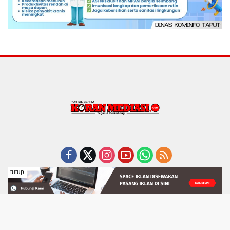
tutup
Indeks
Pedoman Media Siber
REDAKSI
Tentang Kami
Disclaimer
Visi dan Misi
Copyright 2025 - PT Berita Mediasi Indonesia. All rights
reserved.