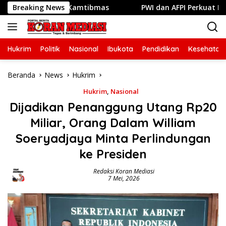
Langsung
gi Jaga Kamtibmas
Breaking News
PWI dan AFPI Perkuat Literasi Pindar
ke
konten
Hukrim
Politik
Nasional
Ibukota
Pendidikan
Kesehatan
Beranda
News
Hukrim
Hukrim
,
Nasional
Dijadikan Penanggung Utang Rp20
Miliar, Orang Dalam William
Soeryadjaya Minta Perlindungan
ke Presiden
Redaksi Koran Mediasi
7 Mei, 2026