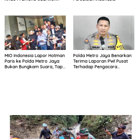
Singing Competition HUT RI
Ke-81
MIO Indonesia Lapor Hotman
Polda Metro Jaya Benarkan
Paris ke Polda Metro Jaya:
Terima Laporan PWI Pusat
Bukan Bungkam Suara, Tapi
Terhadap Pengacara
Bela Marwah Profesi
Hotman Paris
Wartawan