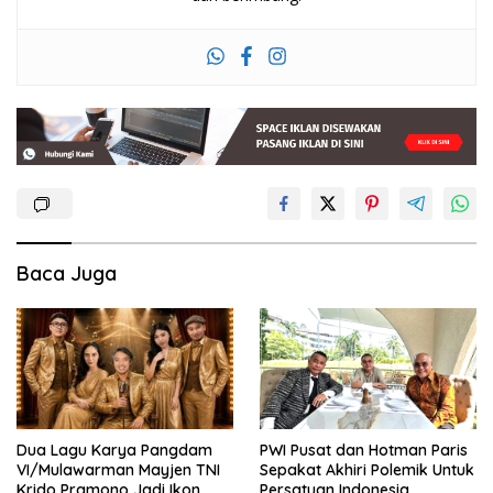
Baca Juga
Dua Lagu Karya Pangdam
PWI Pusat dan Hotman Paris
VI/Mulawarman Mayjen TNI
Sepakat Akhiri Polemik Untuk
Krido Pramono Jadi Ikon
Persatuan Indonesia