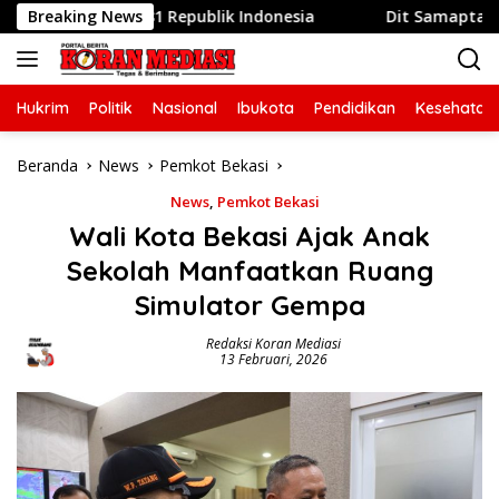
Langsung
HUT ke-81 Republik Indonesia
Breaking News
Dit Samapta Polda Metr
ke
konten
Hukrim
Politik
Nasional
Ibukota
Pendidikan
Kesehatan
Beranda
News
Pemkot Bekasi
News
,
Pemkot Bekasi
Wali Kota Bekasi Ajak Anak
Sekolah Manfaatkan Ruang
Simulator Gempa
Redaksi Koran Mediasi
13 Februari, 2026