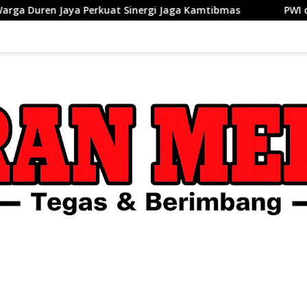
at Sinergi Jaga Kamtibmas
PWI dan AFPI Perkuat Literas