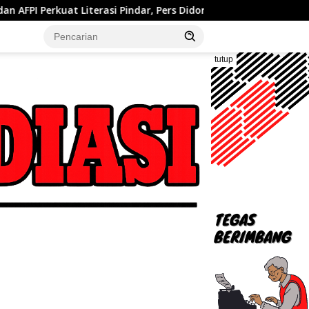
i Pindar, Pers Didorong Jadi Garda Terdepan Edukasi Publik Lawan
tutup