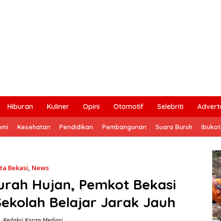
Hiburan
Kuliner
Opini
Otomotif
Selebriti
Adverto
omi
Kesehatan
Pendidikan
Pembangunan
Suara Buruh
Ibuko
ta Bekasi
,
News
urah Hujan, Pemkot Bekasi
Sekolah Belajar Jarak Jauh
Redaksi Koran Mediasi