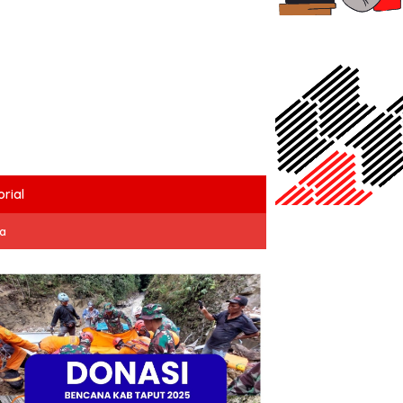
rial
ta