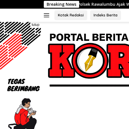
Langsung
Polsek Rawalumbu Ajak Warga Duren Jaya Perku
Breaking News
ke
konten
Kotak Redaksi
Indeks Berita
tutup