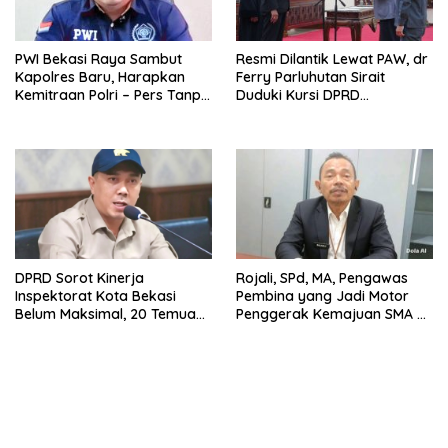
PWI Bekasi Raya Sambut
Resmi Dilantik Lewat PAW, dr
Kapolres Baru, Harapkan
Ferry Parluhutan Sirait
Kemitraan Polri – Pers Tanpa
Duduki Kursi DPRD
Sekat
Kabupaten Bekasi Periode
2024–2029
DPRD Sorot Kinerja
Rojali, SPd, MA, Pengawas
Inspektorat Kota Bekasi
Pembina yang Jadi Motor
Belum Maksimal, 20 Temuan
Penggerak Kemajuan SMA di
BPK dan 57 Rekomendasi
Bekasi Raya
Belum Tuntas