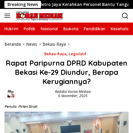
Langsung
a Polda Metro Jaya Kerahkan Personel Bantu Tangani Kebakara
Breaking News
ke
konten
Hukrim
Politik
Nasional
Ibukota
Pendidikan
Kesehatan
Beranda
News
Bekasi Raya
Bekasi Raya
,
Legislatif
Rapat Paripurna DPRD Kabupaten
Bekasi Ke-29 Diundur, Berapa
Kerugiannya?
Redaksi Koran Mediasi
6 November, 2025
Penulis: Pirlen Sirait