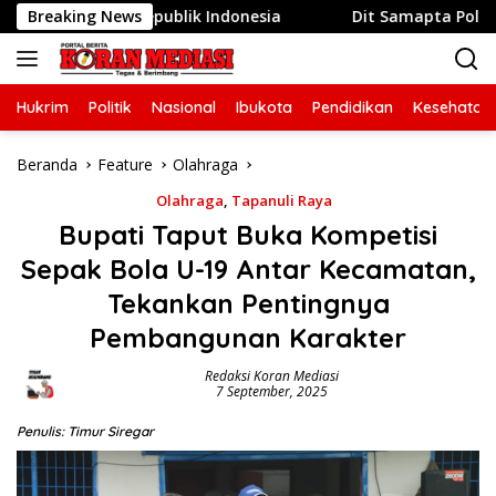
Langsung
ke-81 Republik Indonesia
Breaking News
Dit Samapta Polda Metro Ja
ke
konten
Hukrim
Politik
Nasional
Ibukota
Pendidikan
Kesehatan
Beranda
Feature
Olahraga
Olahraga
,
Tapanuli Raya
Bupati Taput Buka Kompetisi
Sepak Bola U-19 Antar Kecamatan,
Tekankan Pentingnya
Pembangunan Karakter
Redaksi Koran Mediasi
7 September, 2025
Penulis: Timur Siregar