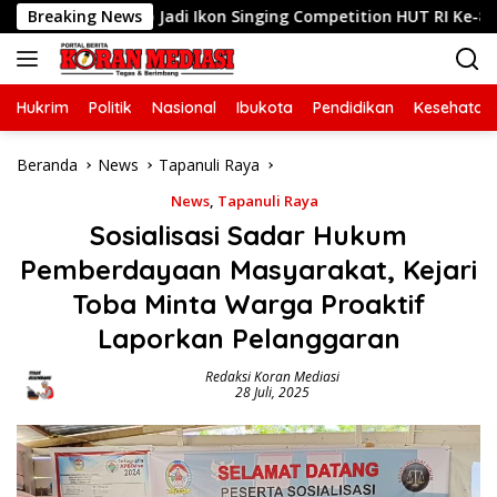
Langsung
 Pramono Jadi Ikon Singing Competition HUT RI Ke-81
Breaking News
ke
konten
Hukrim
Politik
Nasional
Ibukota
Pendidikan
Kesehatan
Beranda
News
Tapanuli Raya
News
,
Tapanuli Raya
Sosialisasi Sadar Hukum
Pemberdayaan Masyarakat, Kejari
Toba Minta Warga Proaktif
Laporkan Pelanggaran
Redaksi Koran Mediasi
28 Juli, 2025