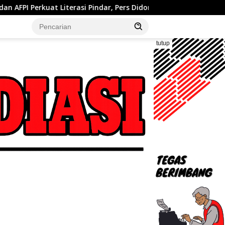
si Pindar, Pers Didorong Jadi Garda Terdepan Edukasi Publik Law
tutup