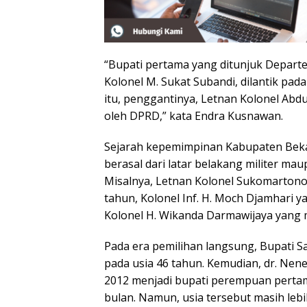
“Bupati pertama yang ditunjuk Depart
Kolonel M. Sukat Subandi, dilantik pad
itu, penggantinya, Letnan Kolonel Abdul
oleh DPRD,” kata Endra Kusnawan.
Sejarah kepemimpinan Kabupaten Beka
berasal dari latar belakang militer mau
Misalnya, Letnan Kolonel Sukomartono
tahun, Kolonel Inf. H. Moch Djamhari y
Kolonel H. Wikanda Darmawijaya yang m
Pada era pemilihan langsung, Bupati Sa’
pada usia 46 tahun. Kemudian, dr. Ne
2012 menjadi bupati perempuan pertam
bulan. Namun, usia tersebut masih leb