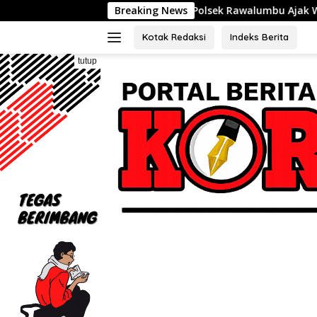
Langsung
Polsek Rawalumbu Ajak Warga Duren Jaya Perk
Breaking News
ke
konten
Kotak Redaksi
Indeks Berita
tutup