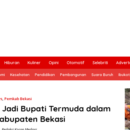
Hiburan
Kuliner
Opini
Otomotif
Selebriti
Adverto
omi
Kesehatan
Pendidikan
Pembangunan
Suara Buruh
Ibuko
s
,
Pemkab Bekasi
Jadi Bupati Termuda dalam
Kabupaten Bekasi
Redaksi Koran Mediasi