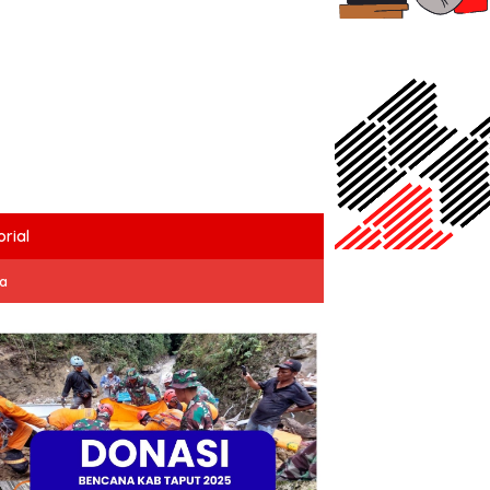
rial
ta