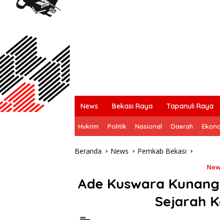
News
Bekasi Raya
Tapanuli Raya
Hukrim
Politik
Nasional
Daerah
Ekon
Beranda
News
Pemkab Bekasi
New
Ade Kuswara Kunang 
Sejarah 