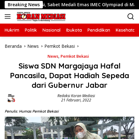
Langsung
en Bekasi, Sabet Medali Emas IMEC Olympiad di Malaysia
Breaking News
ke
konten
Hukrim
Politik
Nasional
Ibukota
Pendidikan
Kesehatan
Beranda
News
Pemkot Bekasi
News
,
Pemkot Bekasi
Siswa SDN Margajaya Hafal
Pancasila, Dapat Hadiah Sepeda
dari Gubernur Jabar
Redaksi Koran Mediasi
21 Februari, 2022
Penulis: Humas Pemkot Bekasi