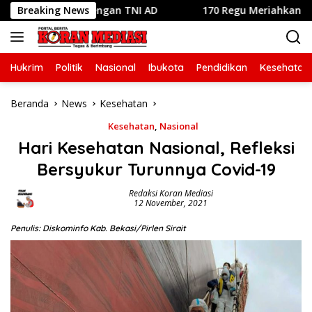
Langsung
an Sampah dengan TNI AD
Breaking News
170 Regu Meriahkan Lomba Ger
ke
konten
Hukrim
Politik
Nasional
Ibukota
Pendidikan
Kesehatan
Beranda
News
Kesehatan
Kesehatan
,
Nasional
Hari Kesehatan Nasional, Refleksi
Bersyukur Turunnya Covid-19
Redaksi Koran Mediasi
12 November, 2021
Penulis: Diskominfo Kab. Bekasi/Pirlen Sirait