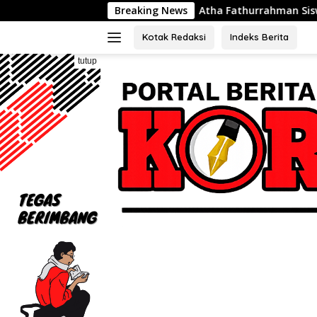
Langsung
Atha Fathurrahman Siswa SDN Waluya 02 Kabupate
Breaking News
ke
konten
Kotak Redaksi
Indeks Berita
tutup