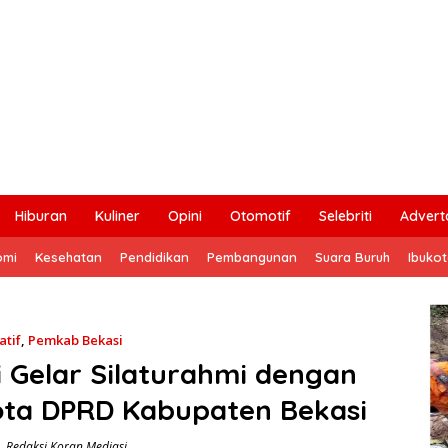
Hiburan
Kuliner
Opini
Otomotif
Selebriti
Adverto
omi
Kesehatan
Pendidikan
Pembangunan
Suara Buruh
Ibuko
atif
,
Pemkab Bekasi
i Gelar Silaturahmi dengan
ta DPRD Kabupaten Bekasi
Redaksi Koran Mediasi