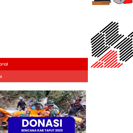
rial
ta