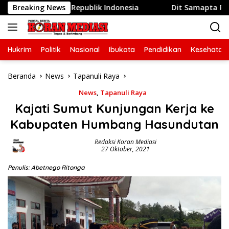
Langsung
UT ke-81 Republik Indonesia
Breaking News
Dit Samapta Polda Metro 
ke
konten
Hukrim
Politik
Nasional
Ibukota
Pendidikan
Kesehatan
Beranda
News
Tapanuli Raya
News
,
Tapanuli Raya
Kajati Sumut Kunjungan Kerja ke
Kabupaten Humbang Hasundutan
Redaksi Koran Mediasi
27 Oktober, 2021
Penulis: Abetnego Ritonga