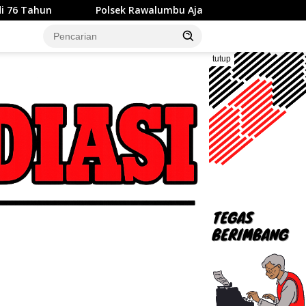
Polsek Rawalumbu Ajak Warga Duren Jaya Perkuat Sinergi Jag
tutup