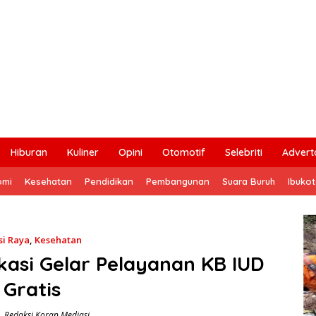
Hiburan
Kuliner
Opini
Otomotif
Selebriti
Adverto
omi
Kesehatan
Pendidikan
Pembangunan
Suara Buruh
Ibuko
si Raya
,
Kesehatan
asi Gelar Pelayanan KB IUD
Gratis
Redaksi Koran Mediasi