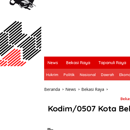
News
Bekasi Raya
Tapanuli Raya
Hukrim
Politik
Nasional
Daerah
Ekon
Beranda
News
Bekasi Raya
Beka
Kodim/0507 Kota Bek