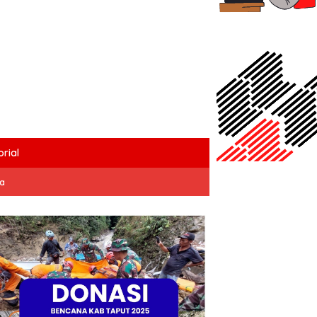
rial
ta