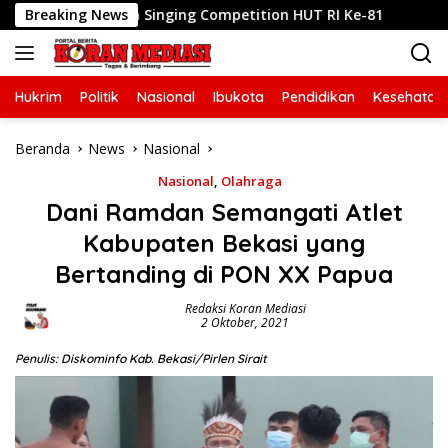
Langsung
adi Ikon Singing Competition HUT RI Ke-81
Breaking News
Jaring Bak
ke
konten
Hukrim
Politik
Nasional
Ibukota
Pendidikan
Kesehatan
Beranda
News
Nasional
Nasional
,
Olahraga
Dani Ramdan Semangati Atlet
Kabupaten Bekasi yang
Bertanding di PON XX Papua
Redaksi Koran Mediasi
2 Oktober, 2021
Penulis: Diskominfo Kab. Bekasi/Pirlen Sirait