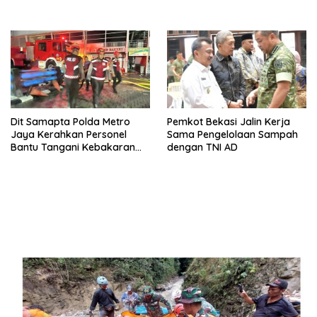
Pencegahan Pernikahan Dini
dan Stunting di Desa Mojo
Dit Samapta Polda Metro
Pemkot Bekasi Jalin Kerja
Jaya Kerahkan Personel
Sama Pengelolaan Sampah
Bantu Tangani Kebakaran
dengan TNI AD
Gedung Bapenda DKI
Jakarta