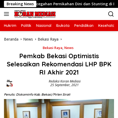
Langsung
akan Pencegahan Pernikahan Dini dan Stunting di Desa Mojo
Breaking News
ke
konten
Hukrim
Politik
Nasional
Ibukota
Pendidikan
Kesehatan
Beranda
News
Bekasi Raya
Bekasi Raya
,
News
Pemkab Bekasi Optimistis
Selesaikan Rekomendasi LHP BPK
RI Akhir 2021
Redaksi Koran Mediasi
25 September, 2021
Penulis: Diskominfo Kab. Bekasi/Pirlen Sirait