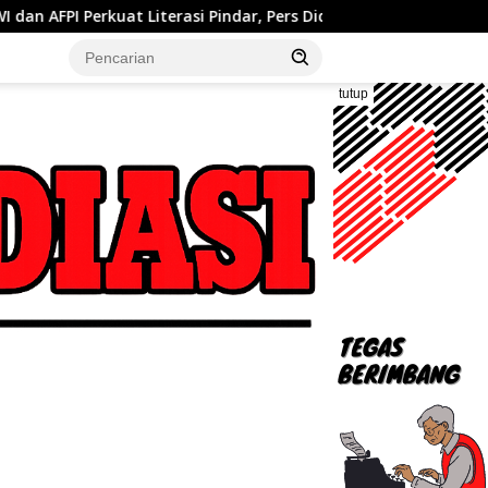
rasi Pindar, Pers Didorong Jadi Garda Terdepan Edukasi Publik La
tutup