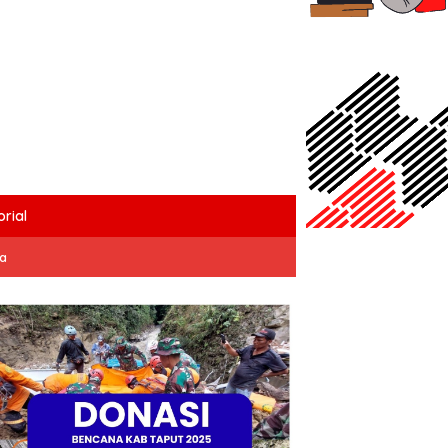
rial
ta