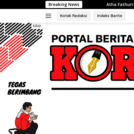
Langsung
Breaking News
Atha Fathurrahman Siswa SDN Walu
ke
konten
Kotak Redaksi
Indeks Berita
tutup