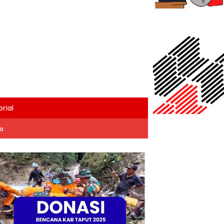
rial
ta