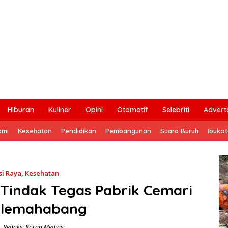
Hiburan
Kuliner
Opini
Otomotif
Selebriti
Adverto
omi
Kesehatan
Pendidikan
Pembangunan
Suara Buruh
Ibuko
si Raya
,
Kesehatan
Tindak Tegas Pabrik Cemari
Cilemahabang
Redaksi Koran Mediasi