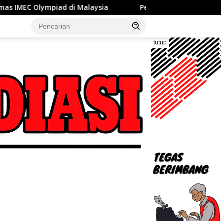
Malaysia
Pemkot Bekasi Jalin Kerja Sama Pengelolaan
tutup