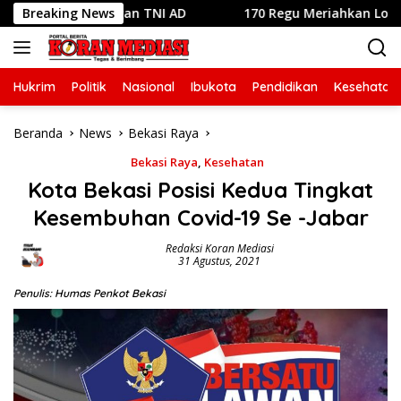
Langsung
mpah dengan TNI AD
Breaking News
170 Regu Meriahkan Lomba Gerak Ja
ke
konten
Hukrim
Politik
Nasional
Ibukota
Pendidikan
Kesehatan
Beranda
News
Bekasi Raya
Bekasi Raya
,
Kesehatan
Kota Bekasi Posisi Kedua Tingkat
Kesembuhan Covid-19 Se -Jabar
Redaksi Koran Mediasi
31 Agustus, 2021
Penulis: Humas Penkot Bekasi