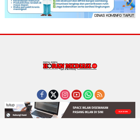
tutup
Indeks
Pedoman Media Siber
REDAKSI
Tentang Kami
Disclaimer
Visi dan Misi
Copyright 2025 - PT Berita Mediasi Indonesia. All rights
reserved.