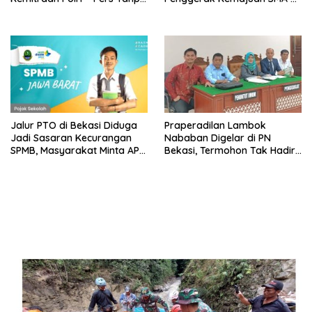
Sekat
Bekasi Raya
Jalur PTO di Bekasi Diduga
Praperadilan Lambok
Jadi Sasaran Kecurangan
Nababan Digelar di PN
SPMB, Masyarakat Minta APH
Bekasi, Termohon Tak Hadir
Lakukan Penyelidikan
Karena Belum Lengkapi
Dokumen