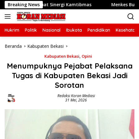
Langsung
n Perkuat Sinergi Kamtibmas
Breaking News
Menkes Budi Gunadi Sadi
ke
konten
Hukrim
Politik
Nasional
Ibukota
Pendidikan
Kesehatan
Beranda
Kabupaten Bekasi
Kabupaten Bekasi
,
Opini
Menumpuknya Pejabat Pelaksana
Tugas di Kabupaten Bekasi Jadi
Sorotan
Redaksi Koran Mediasi
31 Mei, 2026