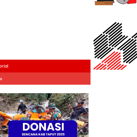
rial
ta