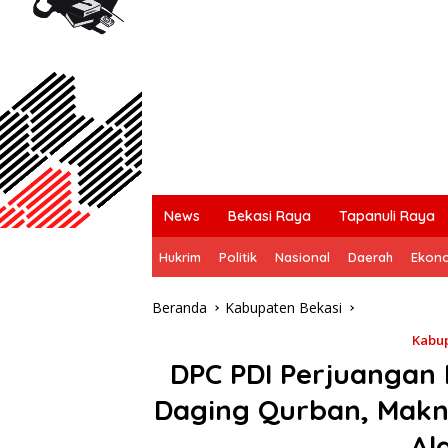
News
Bekasi Raya
Tapanuli Raya
Hukrim
Politik
Nasional
Daerah
Ekon
Beranda
Kabupaten Bekasi
Kabup
DPC PDI Perjuangan
Daging Qurban, Makn
Al