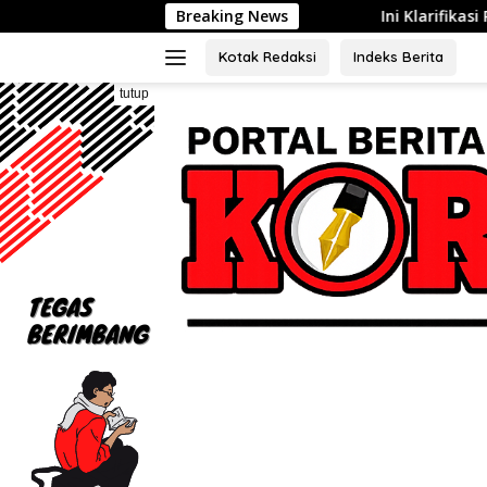
Langsung
Breaking News
Ini Klarifikasi Polda Metro Jaya 
ke
konten
Kotak Redaksi
Indeks Berita
tutup