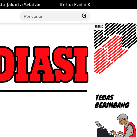
Ketua Kadin Kota Bekasi, QRS: Kunci UMKM Naik Kelas, Pe
tutup