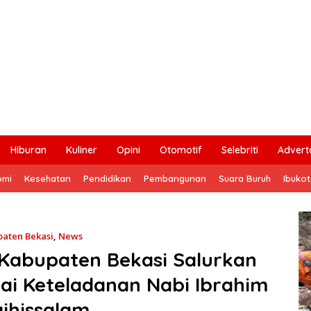
Hiburan
Kuliner
Opini
Otomotif
Selebriti
Adverto
omi
Kesehatan
Pendidikan
Pembangunan
Suara Buruh
Ibuko
aten Bekasi
,
News
 Kabupaten Bekasi Salurkan
ai Keteladanan Nabi Ibrahim
aihissalam