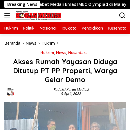
Langsung
ekasi, Sabet Medali Emas IMEC Olympiad di Malaysia
Breaking News
P
ke
konten
Hukrim
Politik
Nasional
Ibukota
Pendidikan
Kesehatan
Beranda
News
Hukrim
Hukrim
,
News
,
Nusantara
Akses Rumah Yayasan Diduga
Ditutup PT PP Properti, Warga
Gelar Demo
Redaksi Koran Mediasi
9 April, 2022